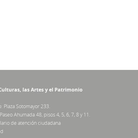
Culturas, las Artes y el Patrimonio
o: Plaza Sotomayor 233.
Paseo Ahumada 48, pisos 4, 5, 6, 7, 8 y 11.
ario de atención ciudadana
ad