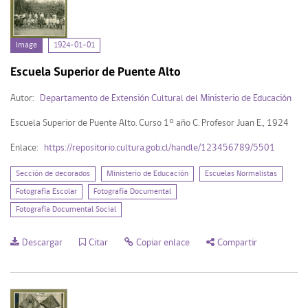
Image (5)
Image
1924-01-01
Mi Repositorio
Escuela Superior de Puente Alto
Autor:
Departamento de Extensión Cultural del Ministerio de Educación
Acceder
Escuela Superior de Puente Alto. Curso 1° año C. Profesor Juan E., 1924
Registrarse
Enlace:
https://repositorio.cultura.gob.cl/handle/123456789/5501
Sección de decorados
Ministerio de Educación
Escuelas Normalistas
Fotografía Escolar
Fotografía Documental
Fotografía Documental Social
Descargar
Citar
Copiar enlace
Compartir