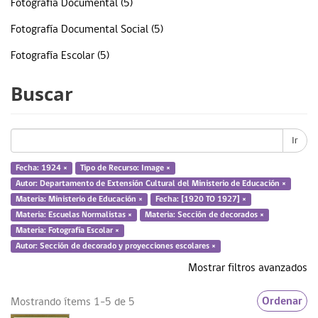
Fotografía Documental (5)
Fotografía Documental Social (5)
Fotografía Escolar (5)
Ministerio de Educación (5)
Buscar
Sección de decorados (5)
... más
Ir
Fecha: 1924 ×
Tipo de Recurso: Image ×
Autor: Departamento de Extensión Cultural del Ministerio de Educación ×
Fecha
Materia: Ministerio de Educación ×
Fecha: [1920 TO 1927] ×
Materia: Escuelas Normalistas ×
Materia: Sección de decorados ×
1924 (5)
Materia: Fotografía Escolar ×
Autor: Sección de decorado y proyecciones escolares ×
Mostrar filtros avanzados
Tipo de Recurso
Ordenar
Mostrando ítems 1-5 de 5