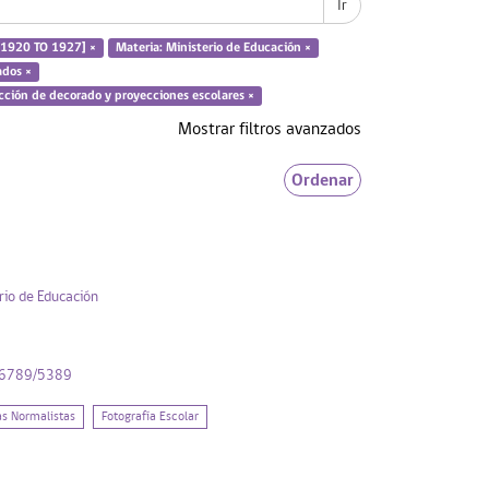
Ir
[1920 TO 1927] ×
Materia: Ministerio de Educación ×
ados ×
cción de decorado y proyecciones escolares ×
Mostrar filtros avanzados
Ordenar
rio de Educación
456789/5389
as Normalistas
Fotografía Escolar