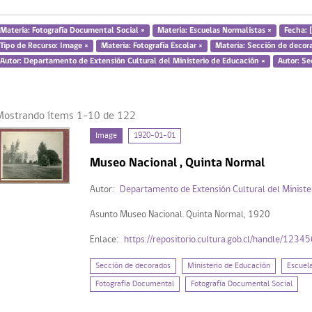
Materia: Fotografía Documental Social ×
Materia: Escuelas Normalistas ×
Fecha: 
Tipo de Recurso: Image ×
Materia: Fotografía Escolar ×
Materia: Sección de decor
Autor: Departamento de Extensión Cultural del Ministerio de Educación ×
Autor: Se
Mostrando ítems 1-10 de 122
Image
1920-01-01
Museo Nacional , Quinta Normal
Autor:
Departamento de Extensión Cultural del Ministe
Asunto Museo Nacional. Quinta Normal, 1920
Enlace:
https://repositorio.cultura.gob.cl/handle/123
Sección de decorados
Ministerio de Educación
Escuel
Fotografía Documental
Fotografía Documental Social