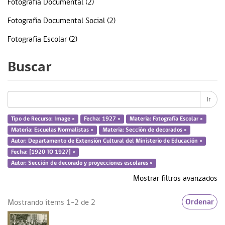
Fotografía Documental (2)
Fotografía Documental Social (2)
Fotografía Escolar (2)
Ministerio de Educación (2)
Buscar
Sección de decorados (2)
... más
Ir
Tipo de Recurso: Image ×
Fecha: 1927 ×
Materia: Fotografía Escolar ×
Materia: Escuelas Normalistas ×
Materia: Sección de decorados ×
Fecha
Autor: Departamento de Extensión Cultural del Ministerio de Educación ×
Fecha: [1920 TO 1927] ×
1927 (2)
Autor: Sección de decorado y proyecciones escolares ×
Mostrar filtros avanzados
Tipo de Recurso
Ordenar
Mostrando ítems 1-2 de 2