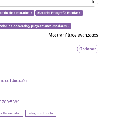
Ir
cción de decorados ×
Materia: Fotografía Escolar ×
cción de decorado y proyecciones escolares ×
Mostrar filtros avanzados
Ordenar
rio de Educación
456789/5389
as Normalistas
Fotografía Escolar