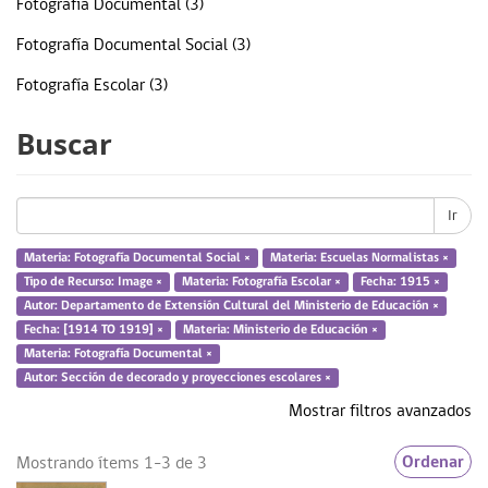
Fotografía Documental (3)
Fotografía Documental Social (3)
Fotografía Escolar (3)
Ministerio de Educación (3)
Buscar
Sección de decorados (3)
... más
Ir
Materia: Fotografía Documental Social ×
Materia: Escuelas Normalistas ×
Tipo de Recurso: Image ×
Materia: Fotografía Escolar ×
Fecha: 1915 ×
Fecha
Autor: Departamento de Extensión Cultural del Ministerio de Educación ×
Fecha: [1914 TO 1919] ×
Materia: Ministerio de Educación ×
1915 (3)
Materia: Fotografía Documental ×
Autor: Sección de decorado y proyecciones escolares ×
Mostrar filtros avanzados
Tipo de Recurso
Ordenar
Mostrando ítems 1-3 de 3