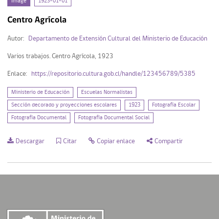
Image
1923-01-01
Image (1)
Centro Agrícola
Autor:
Departamento de Extensión Cultural del Ministerio de Educación
Mi Repositorio
Varios trabajos. Centro Agrícola, 1923
Enlace:
https://repositorio.cultura.gob.cl/handle/123456789/5385
Acceder
Registrarse
Ministerio de Educación
Escuelas Normalistas
Sección decorado y proyecciones escolares
1923
Fotografía Escolar
Fotografía Documental
Fotografía Documental Social
Descargar
Citar
Copiar enlace
Compartir