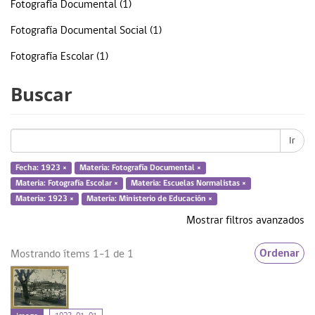
Fotografía Documental (1)
Fotografía Documental Social (1)
Fotografía Escolar (1)
Ministerio de Educación (1)
Buscar
Sección decorado y proyecciones escolares (1)
... más
Ir
Fecha: 1923 ×
Materia: Fotografía Documental ×
Materia: Fotografía Escolar ×
Materia: Escuelas Normalistas ×
Fecha
Materia: 1923 ×
Materia: Ministerio de Educación ×
Mostrar filtros avanzados
1923 (1)
Ordenar
Mostrando ítems 1-1 de 1
Tipo de Recurso