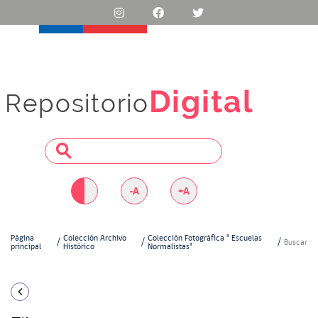
Digital
Repositorio
-A
+A
Página
Colección Archivo
Colección Fotográfica " Escuelas
Buscar
principal
Histórico
Normalistas"