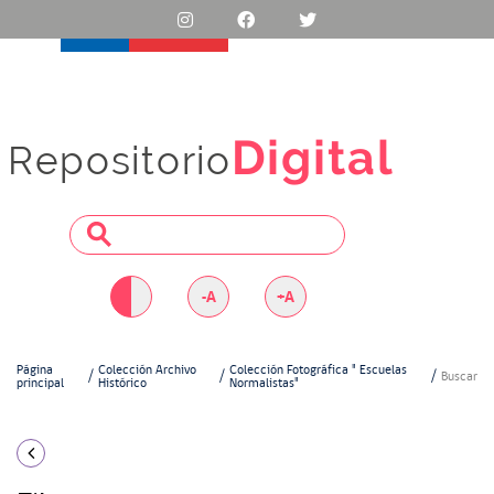
Digital
Repositorio
-A
+A
Página
Colección Archivo
Colección Fotográfica " Escuelas
Buscar
principal
Histórico
Normalistas"