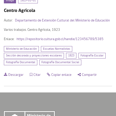
Image
1923-01-01
Image (1)
Centro Agrícola
Autor:
Departamento de Extensión Cultural del Ministerio de Educación
Mi Repositorio
Varios trabajos. Centro Agrícola, 1923
Enlace:
https://repositorio.cultura.gob.cl/handle/123456789/5385
Acceder
Registrarse
Ministerio de Educación
Escuelas Normalistas
Sección decorado y proyecciones escolares
1923
Fotografía Escolar
Fotografía Documental
Fotografía Documental Social
Descargar
Citar
Copiar enlace
Compartir