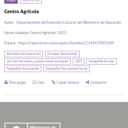
Image
1923-01-01
Image (1)
Centro Agrícola
Autor:
Departamento de Extensión Cultural del Ministerio de Educación
Mi Repositorio
Varios trabajos. Centro Agrícola, 1923
Enlace:
https://repositorio.cultura.gob.cl/handle/123456789/5385
Acceder
Registrarse
Ministerio de Educación
Escuelas Normalistas
Sección decorado y proyecciones escolares
1923
Fotografía Escolar
Fotografía Documental
Fotografía Documental Social
Descargar
Citar
Copiar enlace
Compartir