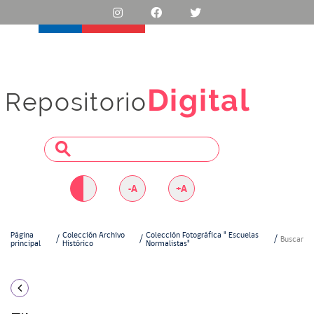
Digital
Repositorio
-A
+A
Página
Colección Archivo
Colección Fotográfica " Escuelas
Buscar
principal
Histórico
Normalistas"