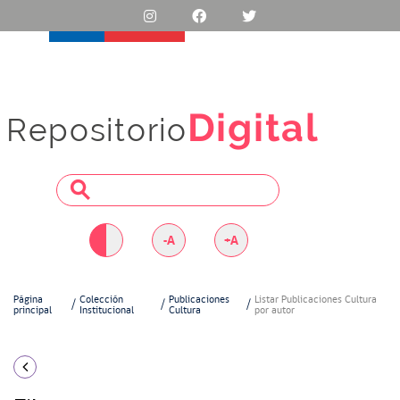
Digital
Repositorio
-A
+A
Página
Colección
Publicaciones
Listar Publicaciones Cultura
principal
Institucional
Cultura
por autor