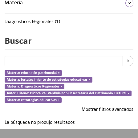
Materia
Diagnósticos Regionales (1)
educación patrimonial (1)
Buscar
estrategias educativas (1)
fortalecimiento de estrategias educativas (1)
Ir
patrimonio (1)
Materia: educación patrimonial ×
política pública (1)
Materia: fortalecimiento de estrategias educativas ×
Materia: Diagnósticos Regionales ×
... más
Autor: Diseño: Isidora Val Valdivielso Subsecretaría del Patrimonio Cultural ×
Materia: estrategias educativas ×
Mostrar filtros avanzados
Tipo de Recurso
La búsqueda no produjo resultados
Book chapter (1)