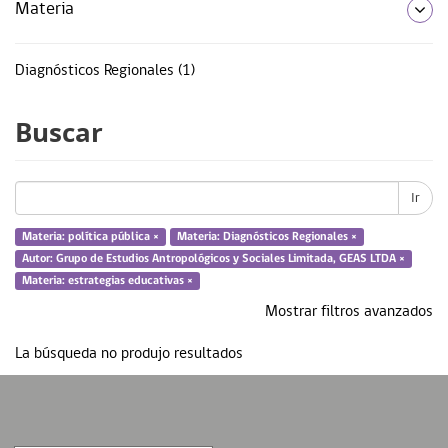
Materia
Diagnósticos Regionales (1)
educación patrimonial (1)
Buscar
estrategias educativas (1)
fortalecimiento de estrategias educativas (1)
Ir
patrimonio (1)
Materia: política pública ×
Materia: Diagnósticos Regionales ×
política pública (1)
Autor: Grupo de Estudios Antropológicos y Sociales Limitada, GEAS LTDA ×
Materia: estrategias educativas ×
... más
Mostrar filtros avanzados
La búsqueda no produjo resultados
Tipo de Recurso
Book chapter (1)