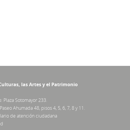
Culturas, las Artes y el Patrimonio
o: Plaza Sotomayor 233.
Paseo Ahumada 48, pisos 4, 5, 6, 7, 8 y 11.
ario de atención ciudadana
ad