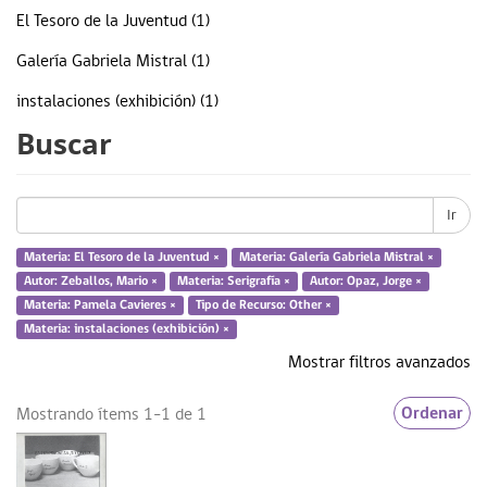
El Tesoro de la Juventud (1)
Galería Gabriela Mistral (1)
instalaciones (exhibición) (1)
Buscar
Pamela Cavieres (1)
pintura (obra visual) (1)
Ir
Serigrafía (1)
Materia: El Tesoro de la Juventud ×
Materia: Galería Gabriela Mistral ×
... más
Autor: Zeballos, Mario ×
Materia: Serigrafía ×
Autor: Opaz, Jorge ×
Materia: Pamela Cavieres ×
Tipo de Recurso: Other ×
Materia: instalaciones (exhibición) ×
Fecha
Mostrar filtros avanzados
Ordenar
1996 (1)
Mostrando ítems 1-1 de 1