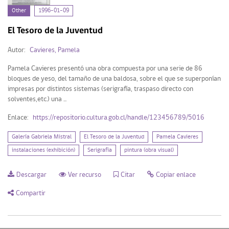
Tipo de Recurso
Other
1996-01-09
El Tesoro de la Juventud
Other (1)
Autor:
Cavieres, Pamela
Pamela Cavieres presentó una obra compuesta por una serie de 86
Mi Repositorio
bloques de yeso, del tamaño de una baldosa, sobre el que se superponían
impresas por distintos sistemas (serigrafía, traspaso directo con
solventes,etc.) una ...
Acceder
Enlace:
https://repositorio.cultura.gob.cl/handle/123456789/5016
Registrarse
Galería Gabriela Mistral
El Tesoro de la Juventud
Pamela Cavieres
instalaciones (exhibición)
Serigrafía
pintura (obra visual)
Descargar
Ver recurso
Citar
Copiar enlace
Compartir