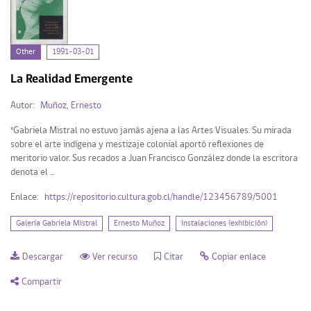
Fecha
Other
1991-03-01
1991 (1)
La Realidad Emergente
Tipo de Recurso
Autor:
Muñoz, Ernesto
"Gabriela Mistral no estuvo jamás ajena a las Artes Visuales. Su mirada
sobre el arte indígena y mestizaje colonial aportó reflexiones de
Other (1)
meritorio valor. Sus recados a Juan Francisco González donde la escritora
denota el ...
Enlace:
https://repositorio.cultura.gob.cl/handle/123456789/5001
Mi Repositorio
Galería Gabriela Mistral
Ernesto Muñoz
instalaciones (exhibición)
Acceder
Descargar
Ver recurso
Citar
Copiar enlace
Registrarse
Compartir