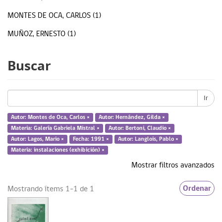
MONTES DE OCA, CARLOS (1)
MUÑOZ, ERNESTO (1)
NILO, HUMBERTO (1)
Buscar
... MÁS
Ir
Materia
Autor: Montes de Oca, Carlos ×
Autor: Hernández, Gilda ×
Materia: Galería Gabriela Mistral ×
Autor: Bertoni, Claudio ×
Ernesto Muñoz (1)
Autor: Lagos, Mario ×
Fecha: 1991 ×
Autor: Langlois, Pablo ×
Materia: instalaciones (exhibición) ×
Galería Gabriela Mistral (1)
Mostrar filtros avanzados
instalaciones (exhibición) (1)
Ordenar
Mostrando ítems 1-1 de 1
... más