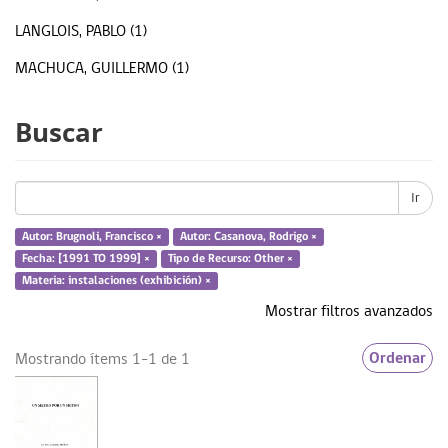
LANGLOIS, PABLO (1)
MACHUCA, GUILLERMO (1)
MAZRY, KIKA (1)
Buscar
... MÁS
Ir
Materia
Autor: Brugnoli, Francisco ×
Autor: Casanova, Rodrigo ×
Fecha: [1991 TO 1999] ×
Tipo de Recurso: Other ×
fotografía (obra visual) (1)
Materia: instalaciones (exhibición) ×
Mostrar filtros avanzados
Francisco Brugnoli (1)
instalaciones (exhibición) (1)
Ordenar
Mostrando ítems 1-1 de 1
... más