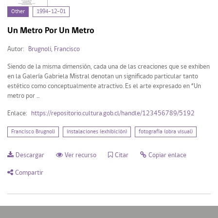
Fecha
Other
1994-12-01
Un Metro Por Un Metro
1994 (1)
Autor:
Brugnoli, Francisco
Siendo de la misma dimensión, cada una de las creaciones que se exhiben
Tipo de Recurso
en la Galería Gabriela Mistral denotan un significado particular tanto
estético como conceptualmente atractivo. Es el arte expresado en “Un
metro por ...
Other (1)
Enlace:
https://repositorio.cultura.gob.cl/handle/123456789/5192
Francisco Brugnoli
instalaciones (exhibición)
fotografía (obra visual)
Mi Repositorio
Descargar
Ver recurso
Citar
Copiar enlace
Acceder
Compartir
Registrarse