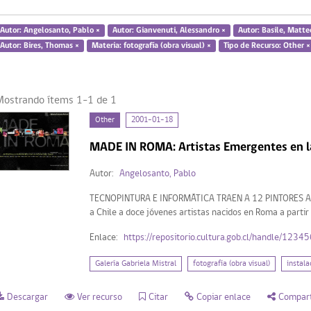
Autor: Angelosanto, Pablo ×
Autor: Gianvenuti, Alessandro ×
Autor: Basile, Matte
Autor: Bires, Thomas ×
Materia: fotografía (obra visual) ×
Tipo de Recurso: Other ×
Mostrando ítems 1-1 de 1
Other
2001-01-18
MADE IN ROMA: Artistas Emergentes en 
Autor:
Angelosanto, Pablo
TECNOPINTURA E INFORMÁTICA TRAEN A 12 PINTORES ART
a Chile a doce jóvenes artistas nacidos en Roma a partir d
Enlace:
https://repositorio.cultura.gob.cl/handle/123
Galería Gabriela Mistral
fotografía (obra visual)
instala
Descargar
Ver recurso
Citar
Copiar enlace
Compart