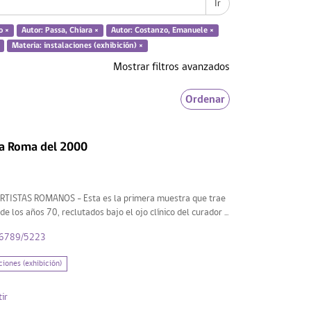
Ir
o ×
Autor: Passa, Chiara ×
Autor: Costanzo, Emanuele ×
Materia: instalaciones (exhibición) ×
Mostrar filtros avanzados
Ordenar
la Roma del 2000
ISTAS ROMANOS - Esta es la primera muestra que trae
e los años 70, reclutados bajo el ojo clínico del curador ...
456789/5223
ciones (exhibición)
ir