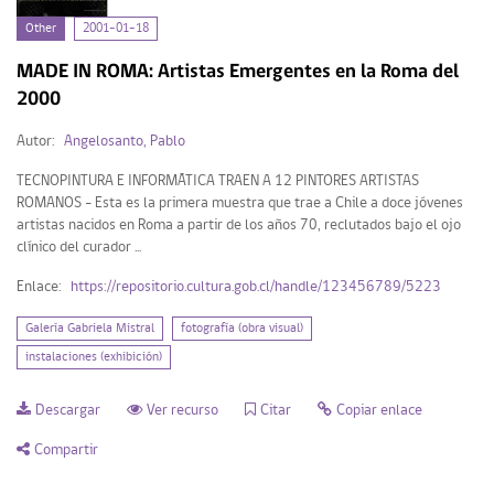
Fecha
Other
2001-01-18
MADE IN ROMA: Artistas Emergentes en la Roma del
2001 (1)
2000
Autor:
Angelosanto, Pablo
Tipo de Recurso
TECNOPINTURA E INFORMÁTICA TRAEN A 12 PINTORES ARTISTAS
ROMANOS - Esta es la primera muestra que trae a Chile a doce jóvenes
artistas nacidos en Roma a partir de los años 70, reclutados bajo el ojo
Other (1)
clínico del curador ...
Enlace:
https://repositorio.cultura.gob.cl/handle/123456789/5223
Mi Repositorio
Galería Gabriela Mistral
fotografía (obra visual)
instalaciones (exhibición)
Acceder
Descargar
Ver recurso
Citar
Copiar enlace
Registrarse
Compartir