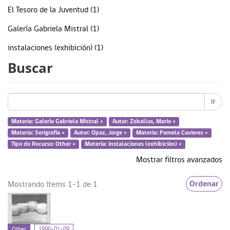
El Tesoro de la Juventud (1)
Galería Gabriela Mistral (1)
instalaciones (exhibición) (1)
Buscar
Pamela Cavieres (1)
pintura (obra visual) (1)
Ir
Serigrafía (1)
Materia: Galería Gabriela Mistral ×
Autor: Zeballos, Mario ×
... más
Materia: Serigrafía ×
Autor: Opaz, Jorge ×
Materia: Pamela Cavieres ×
Tipo de Recurso: Other ×
Materia: instalaciones (exhibición) ×
Mostrar filtros avanzados
Fecha
Ordenar
Mostrando ítems 1-1 de 1
1996 (1)
Other
1996-01-09