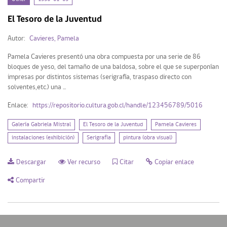
Tipo de Recurso
El Tesoro de la Juventud
Other (1)
Autor:
Cavieres, Pamela
Pamela Cavieres presentó una obra compuesta por una serie de 86
bloques de yeso, del tamaño de una baldosa, sobre el que se superponían
Mi Repositorio
impresas por distintos sistemas (serigrafía, traspaso directo con
solventes,etc.) una ...
Acceder
Enlace:
https://repositorio.cultura.gob.cl/handle/123456789/5016
Registrarse
Galería Gabriela Mistral
El Tesoro de la Juventud
Pamela Cavieres
instalaciones (exhibición)
Serigrafía
pintura (obra visual)
Descargar
Ver recurso
Citar
Copiar enlace
Compartir